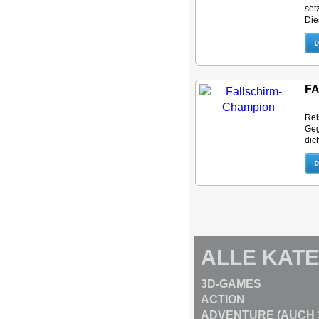
set
Dies
F
Rei
Geg
dich
ALLE KAT
3D-GAMES
ACTION
ADVENTURE (AUCH 