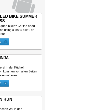
LED BIKE SUMMER
SS
e quad bikes? Got the need
ine using a fast 4-bike? do
ar...
INJA
erei in der Küche!
en kommen von allen Seiten
aten müssen...
N RUN
rachen Wu in den