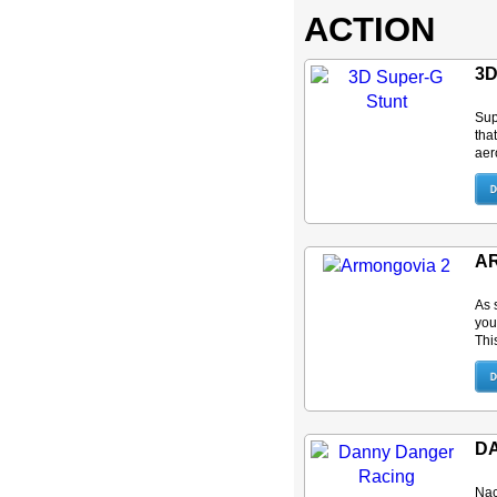
ACTION
3D
Sup
tha
aer
A
As 
you
Thi
D
Nac