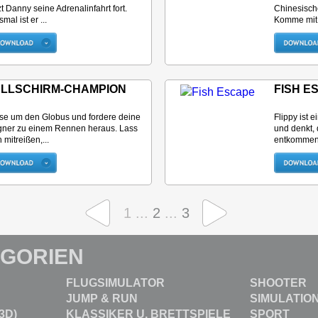
zt Danny seine Adrenalinfahrt fort.
Chinesisch
mal ist er ...
Komme mit 
ALLSCHIRM-CHAMPION
FISH E
se um den Globus und fordere deine
Flippy ist 
ner zu einem Rennen heraus. Lass
und denkt,
 mitreißen,...
entkommen 
1 ...
2
...
3
EGORIEN
FLUGSIMULATOR
SHOOTER
JUMP & RUN
SIMULATIO
3D)
KLASSIKER U. BRETTSPIELE
SPORT