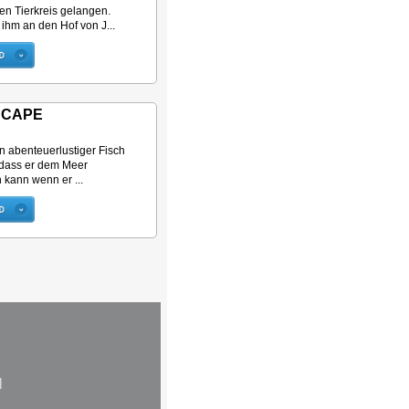
en Tierkreis gelangen.
ihm an den Hof von J...
SCAPE
ein abenteuerlustiger Fisch
 dass er dem Meer
kann wenn er ...
N