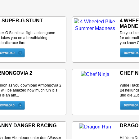
 SUPER-G STUNT
4 WHEE
MADNE
er-G Stunt is a flight action game
Do you lik
t takes you on a breathtaking
for adrenal
obatic race thro...
you know Ch
RMONGOVIA 2
CHEF N
soon as you download Armongovia 2
Wilde Hack
 will be amazed how much fun it is.
Bestellung
s is an am...
und die Zut
ANNY DANGER RACING
DRAGO
h dem Abenteuer unter dem Wasser
Hilf dem D