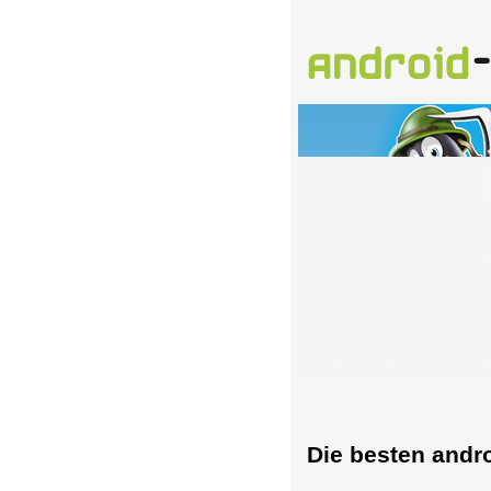
Die besten andr