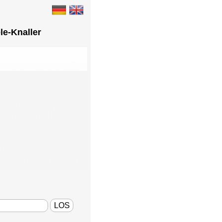
ele-Knaller